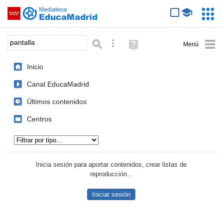
Mediateca de EducaMadrid
Saltar navegación
Servic
Educa
Palabra o frase:
Búsqueda avanzada
Ayuda
(en
ventana
Inicio
nueva)
Canal EducaMadrid
Últimos contenidos
Centros
Tipo de contenido:
Inicia sesión para aportar contenidos, crear listas de
reproducción...
Iniciar sesión