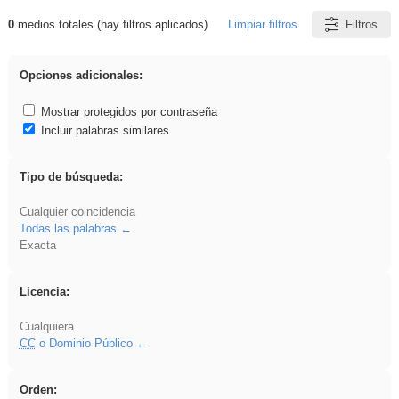
0
medios totales (hay filtros aplicados)
Limpiar filtros
Filtros
Resultados de: pantalla
Opciones adicionales:
Mostrar protegidos por contraseña
Incluir palabras similares
Tipo de búsqueda:
Cualquier coincidencia
Todas las palabras
Exacta
Licencia:
Cualquiera
CC
o Dominio Público
Orden: