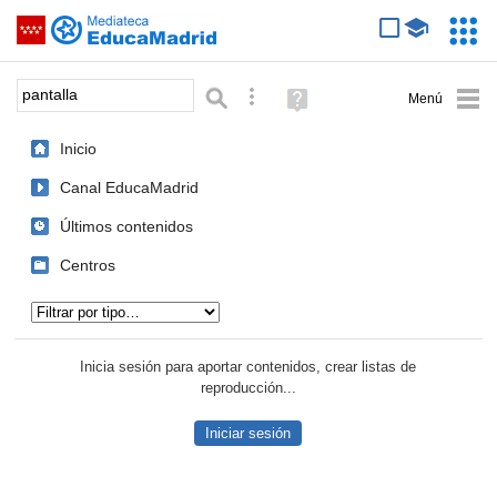
Mediateca de EducaMadrid
Saltar navegación
Servic
Educa
Palabra o frase:
Búsqueda avanzada
Ayuda
(en
ventana
Inicio
nueva)
Canal EducaMadrid
Últimos contenidos
Centros
Tipo de contenido:
Inicia sesión para aportar contenidos, crear listas de
reproducción...
Iniciar sesión