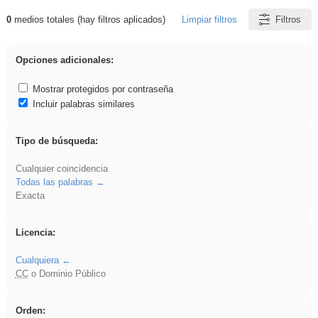
0
medios totales (hay filtros aplicados)
Limpiar filtros
Filtros
Resultados de: pantalla
Opciones adicionales:
Mostrar protegidos por contraseña
Incluir palabras similares
Tipo de búsqueda:
Cualquier coincidencia
Todas las palabras
Exacta
Licencia:
Cualquiera
CC
o Dominio Público
Orden: