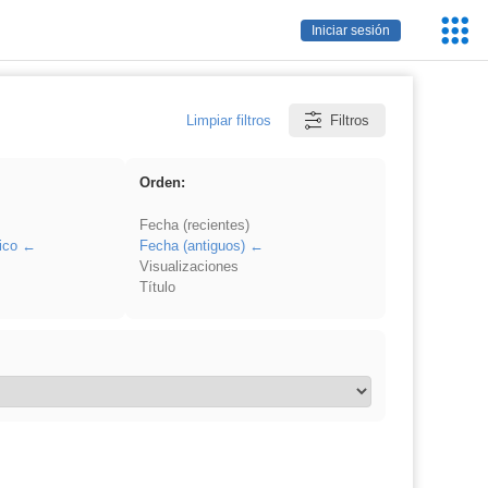
Servic
Iniciar sesión
Educa
Limpiar filtros
Filtros
Orden:
Fecha (recientes)
ico
Fecha (antiguos)
Visualizaciones
Título