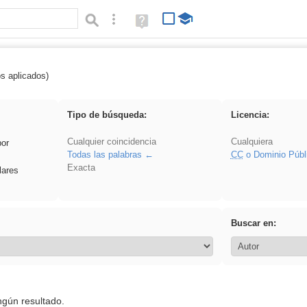
Búsqueda avanzada
Ayuda
(en
ventana
nueva)
os aplicados)
pantalla
Tipo de búsqueda:
Licencia:
Cualquier coincidencia
Cualquiera
por
Todas las palabras
CC
o Dominio Públ
Exacta
lares
Buscar en:
ngún resultado.