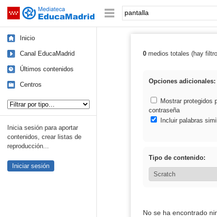
Mediateca de EducaMadrid
Saltar navegación
Palabra o frase:
Inicio
Canal EducaMadrid
0
medios totales (hay filtr
Resultados de: 
Últimos contenidos
Opciones adicionales:
Centros
Tipo de contenido:
Mostrar protegidos 
contraseña
Incluir palabras simi
Inicia sesión para aportar
contenidos, crear listas de
reproducción...
Tipo de contenido:
Iniciar sesión
No se ha encontrado ni