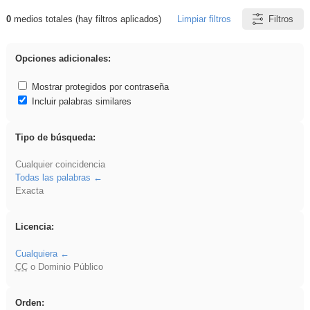
0
medios totales (hay filtros aplicados)
Limpiar filtros
Filtros
Resultados de: plancha
Opciones adicionales:
Mostrar protegidos por contraseña
Incluir palabras similares
Tipo de búsqueda:
Cualquier coincidencia
Todas las palabras
Exacta
Licencia:
Cualquiera
CC
o Dominio Público
Orden: