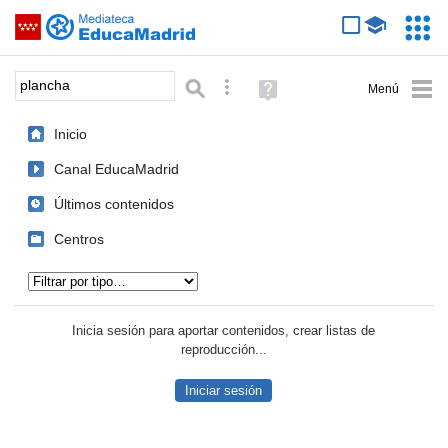
Mediateca de EducaMadrid
Saltar navegación
Servic
Educa
Palabra o frase:
Búsqueda avanzada
Ayuda
(en
ventana
Inicio
nueva)
Canal EducaMadrid
Últimos contenidos
Centros
Tipo de contenido:
Inicia sesión para aportar contenidos, crear listas de
reproducción...
Iniciar sesión