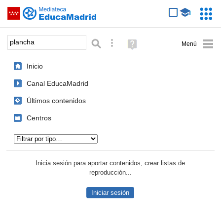
Mediateca de EducaMadrid
Saltar navegación
Servic
Educa
Palabra o frase:
Búsqueda avanzada
Ayuda
(en
ventana
Inicio
nueva)
Canal EducaMadrid
Últimos contenidos
Centros
Tipo de contenido:
Inicia sesión para aportar contenidos, crear listas de
reproducción...
Iniciar sesión