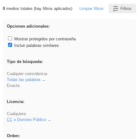
0
medios totales (hay filtros aplicados)
Limpiar filtros
Filtros
Resultados de: plancha
Opciones adicionales:
Mostrar protegidos por contraseña
Incluir palabras similares
Tipo de búsqueda:
Cualquier coincidencia
Todas las palabras
Exacta
Licencia:
Cualquiera
CC
o Dominio Público
Orden: