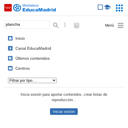
Mediateca de EducaMadrid
Saltar navegación
Servic
Educa
Palabra o frase:
Búsqueda avanzada
Ayuda
(en
ventana
Inicio
nueva)
Canal EducaMadrid
Últimos contenidos
Centros
Tipo de contenido:
Inicia sesión para aportar contenidos, crear listas de
reproducción...
Iniciar sesión