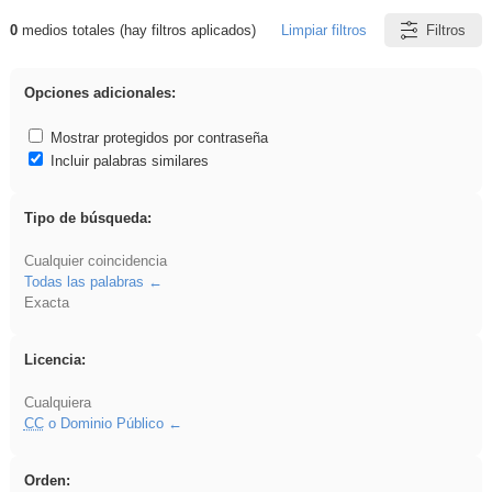
0
medios totales (hay filtros aplicados)
Limpiar filtros
Filtros
Resultados de: plancha
Opciones adicionales:
Mostrar protegidos por contraseña
Incluir palabras similares
Tipo de búsqueda:
Cualquier coincidencia
Todas las palabras
Exacta
Licencia:
Cualquiera
CC
o Dominio Público
Orden: