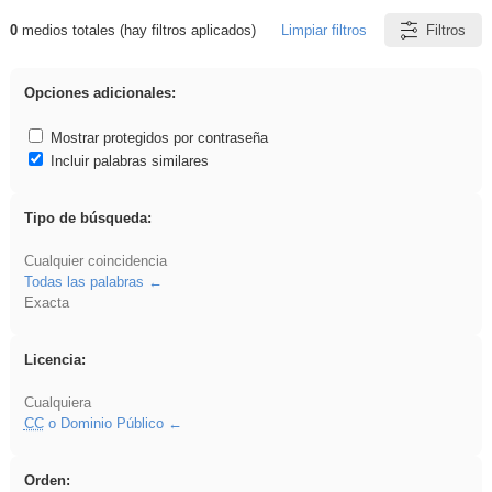
0
medios totales (hay filtros aplicados)
Limpiar filtros
Filtros
Resultados de: plancha
Opciones adicionales:
Mostrar protegidos por contraseña
Incluir palabras similares
Tipo de búsqueda:
Cualquier coincidencia
Todas las palabras
Exacta
Licencia:
Cualquiera
CC
o Dominio Público
Orden: