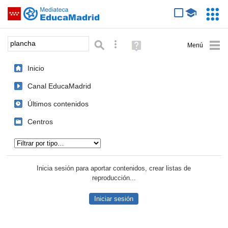
Mediateca de EducaMadrid
Saltar navegación
Servic
Educa
Palabra o frase:
Búsqueda avanzada
Ayuda
(en
ventana
Inicio
nueva)
Canal EducaMadrid
Últimos contenidos
Centros
Tipo de contenido:
Inicia sesión para aportar contenidos, crear listas de
reproducción...
Iniciar sesión