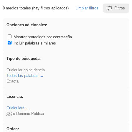
0
medios totales (hay filtros aplicados)
Limpiar filtros
Filtros
Resultados de: plancha
Opciones adicionales:
Mostrar protegidos por contraseña
Incluir palabras similares
Tipo de búsqueda:
Cualquier coincidencia
Todas las palabras
Exacta
Licencia:
Cualquiera
CC
o Dominio Público
Orden: