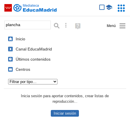
Mediateca de EducaMadrid
Saltar navegación
Servic
Educa
Palabra o frase:
Búsqueda avanzada
Ayuda
(en
ventana
Inicio
nueva)
Canal EducaMadrid
Últimos contenidos
Centros
Tipo de contenido:
Inicia sesión para aportar contenidos, crear listas de
reproducción...
Iniciar sesión