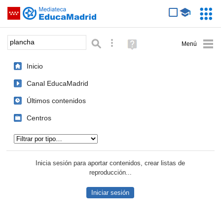
Mediateca de EducaMadrid
Saltar navegación
Servic
Educa
Palabra o frase:
Búsqueda avanzada
Ayuda
(en
ventana
Inicio
nueva)
Canal EducaMadrid
Últimos contenidos
Centros
Tipo de contenido:
Inicia sesión para aportar contenidos, crear listas de
reproducción...
Iniciar sesión