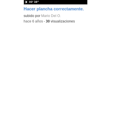
00′ 38″
Hacer plancha correctamente.
subido por
Mario Del O.
-
hace 6 años
-
30
visualizaciones