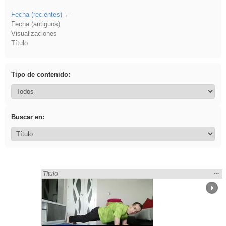
Fecha (recientes)
Fecha (antiguos)
Visualizaciones
Título
Tipo de contenido:
Buscar en:
Mos
…
Encontrado «plancha» en:
Título
la
ubic
de l
bús