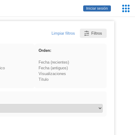
Servic
Iniciar sesión
Educa
Limpiar filtros
Filtros
Orden:
Fecha (recientes)
ico
Fecha (antiguos)
Visualizaciones
Título