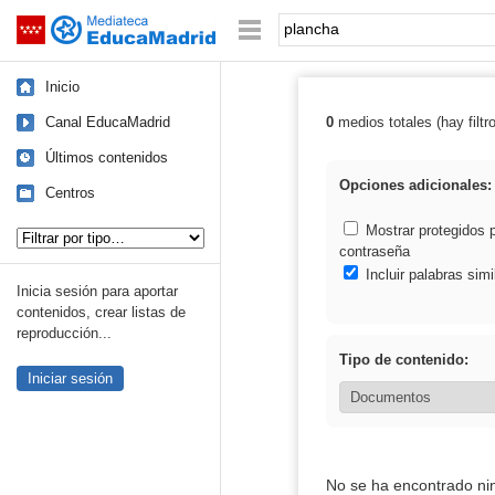
Mediateca de EducaMadrid
Saltar navegación
Palabra o frase:
Inicio
Canal EducaMadrid
0
medios totales (hay filtr
Resultados de:
Últimos contenidos
Opciones adicionales:
Centros
Tipo de contenido:
Mostrar protegidos 
contraseña
Incluir palabras simi
Inicia sesión para aportar
contenidos, crear listas de
reproducción...
Tipo de contenido:
Iniciar sesión
No se ha encontrado ni