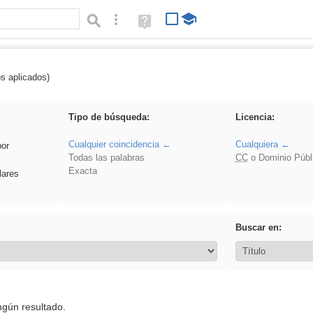
Búsqueda avanzada
Ayuda
(en
ventana
nueva)
os aplicados)
 plancha
Tipo de búsqueda:
Licencia:
Cualquier coincidencia
Cualquiera
por
Todas las palabras
CC
o Dominio Públ
Exacta
lares
Buscar en:
ngún resultado.