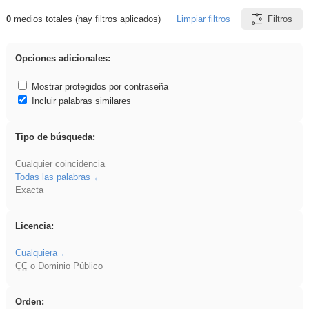
0
medios totales (hay filtros aplicados)
Limpiar filtros
Filtros
Resultados de: plancha
Opciones adicionales:
Mostrar protegidos por contraseña
Incluir palabras similares
Tipo de búsqueda:
Cualquier coincidencia
Todas las palabras
Exacta
Licencia:
Cualquiera
CC
o Dominio Público
Orden: