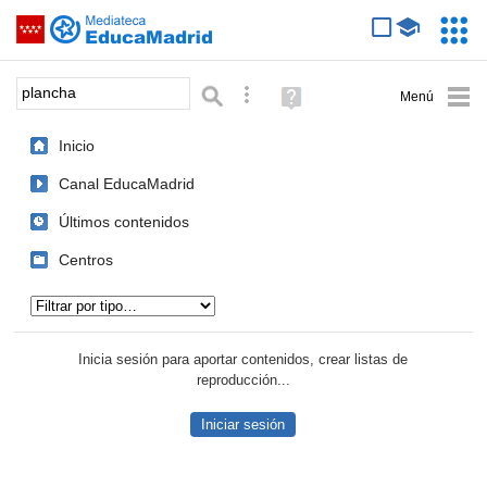
Mediateca de EducaMadrid
Saltar navegación
Servic
Educa
Palabra o frase:
Búsqueda avanzada
Ayuda
(en
ventana
Inicio
nueva)
Canal EducaMadrid
Últimos contenidos
Centros
Tipo de contenido:
Inicia sesión para aportar contenidos, crear listas de
reproducción...
Iniciar sesión