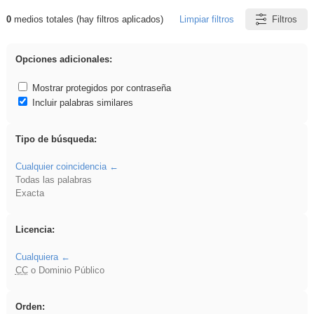
0
medios totales (hay filtros aplicados)
Limpiar filtros
Filtros
Resultados de: plancha
Opciones adicionales:
Mostrar protegidos por contraseña
Incluir palabras similares
Tipo de búsqueda:
Cualquier coincidencia
Todas las palabras
Exacta
Licencia:
Cualquiera
CC
o Dominio Público
Orden: