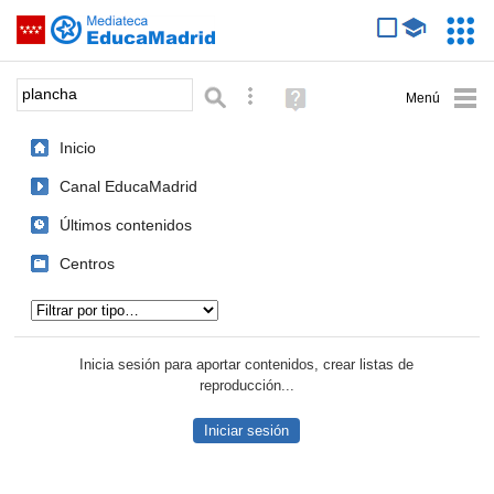
Mediateca de EducaMadrid
Saltar navegación
Servic
Educa
Palabra o frase:
Búsqueda avanzada
Ayuda
(en
ventana
Inicio
nueva)
Canal EducaMadrid
Últimos contenidos
Centros
Tipo de contenido:
Inicia sesión para aportar contenidos, crear listas de
reproducción...
Iniciar sesión