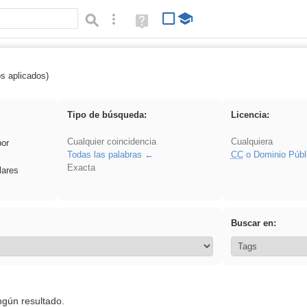
Búsqueda avanzada
Ayuda
(en
ventana
nueva)
os aplicados)
 plancha
Tipo de búsqueda:
Licencia:
Cualquier coincidencia
Cualquiera
por
Todas las palabras
CC
o Dominio Públ
Exacta
lares
Buscar en:
ngún resultado.