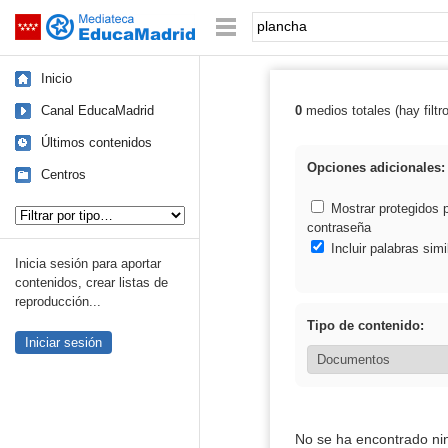
Mediateca de EducaMadrid
Saltar navegación
Palabra o frase:
Inicio
Canal EducaMadrid
0
medios totales (hay filtr
Resultados de:
Últimos contenidos
Opciones adicionales:
Centros
Tipo de contenido:
Mostrar protegidos 
contraseña
Incluir palabras simi
Inicia sesión para aportar
contenidos, crear listas de
reproducción...
Tipo de contenido:
Iniciar sesión
No se ha encontrado ni