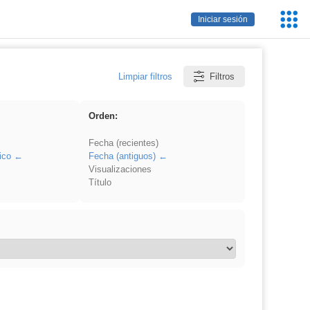
Servic
Iniciar sesión
Educa
Limpiar filtros
Filtros
Orden:
Fecha (recientes)
ico
Fecha (antiguos)
Visualizaciones
Título