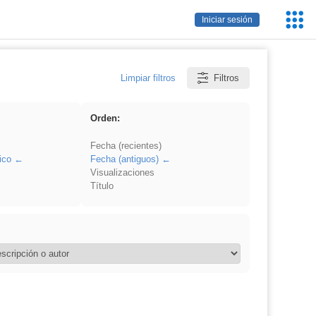
Servic
Iniciar sesión
Educa
Limpiar filtros
Filtros
Orden:
Fecha (recientes)
ico
Fecha (antiguos)
Visualizaciones
Título