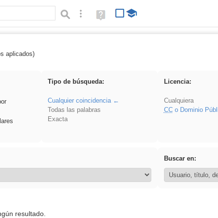
Búsqueda avanzada
Ayuda
(en
ventana
nueva)
os aplicados)
 plancha
Tipo de búsqueda:
Licencia:
Cualquier coincidencia
Cualquiera
por
Todas las palabras
CC
o Dominio Públ
Exacta
lares
Buscar en:
ngún resultado.