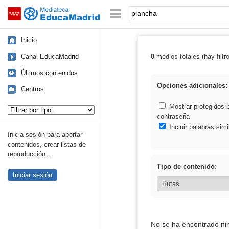
Mediateca de EducaMadrid
Saltar navegación
Palabra o frase:
Inicio
Canal EducaMadrid
0
medios totales (hay filtr
Resultados de:
Últimos contenidos
Opciones adicionales:
Centros
Tipo de contenido:
Mostrar protegidos 
contraseña
Incluir palabras simi
Inicia sesión para aportar
contenidos, crear listas de
reproducción...
Tipo de contenido:
Iniciar sesión
No se ha encontrado ni