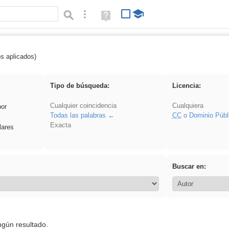
Búsqueda avanzada
Ayuda
(en
ventana
nueva)
os aplicados)
 plancha
Tipo de búsqueda:
Licencia:
Cualquier coincidencia
Cualquiera
por
Todas las palabras
CC
o Dominio Públ
Exacta
lares
Buscar en:
ngún resultado.