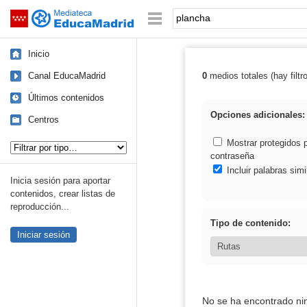
Mediateca de EducaMadrid
Saltar navegación
Palabra o frase:
Inicio
Canal EducaMadrid
0
medios totales (hay filtr
Resultados de:
Últimos contenidos
Opciones adicionales:
Centros
Tipo de contenido:
Mostrar protegidos 
contraseña
Incluir palabras simi
Inicia sesión para aportar
contenidos, crear listas de
reproducción...
Tipo de contenido:
Iniciar sesión
No se ha encontrado ni