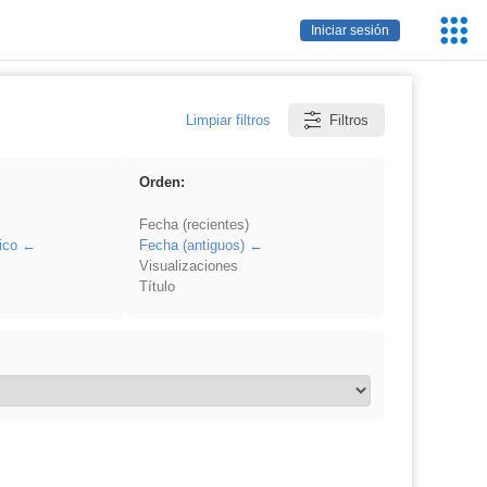
Servic
Iniciar sesión
Educa
Limpiar filtros
Filtros
Orden:
Fecha (recientes)
ico
Fecha (antiguos)
Visualizaciones
Título