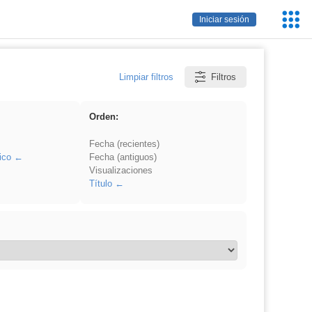
Servic
Iniciar sesión
Educa
Limpiar filtros
Filtros
Orden:
Fecha (recientes)
ico
Fecha (antiguos)
Visualizaciones
Título