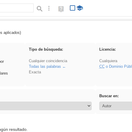
Búsqueda avanzada
Ayuda
(en
ventana
nueva)
os aplicados)
 plancha
Tipo de búsqueda:
Licencia:
Cualquier coincidencia
Cualquiera
por
Todas las palabras
CC
o Dominio Públ
Exacta
lares
Buscar en:
ngún resultado.