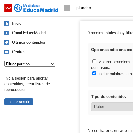
Mediateca de EducaMadrid
Saltar navegación
Palabra o frase:
Inicio
Canal EducaMadrid
0
medios totales (hay filtr
Resultados de:
Últimos contenidos
Opciones adicionales:
Centros
Tipo de contenido:
Mostrar protegidos 
contraseña
Incluir palabras simi
Inicia sesión para aportar
contenidos, crear listas de
reproducción...
Tipo de contenido:
Iniciar sesión
No se ha encontrado ni