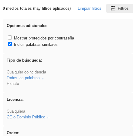
0
medios totales (hay filtros aplicados)
Limpiar filtros
Filtros
Resultados de: plancha
Opciones adicionales:
Mostrar protegidos por contraseña
Incluir palabras similares
Tipo de búsqueda:
Cualquier coincidencia
Todas las palabras
Exacta
Licencia:
Cualquiera
CC
o Dominio Público
Orden: