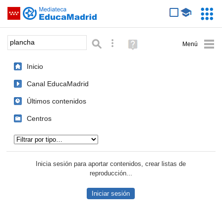
Mediateca de EducaMadrid
Saltar navegación
Servic
Educa
Palabra o frase:
Búsqueda avanzada
Ayuda
(en
ventana
Inicio
nueva)
Canal EducaMadrid
Últimos contenidos
Centros
Tipo de contenido:
Inicia sesión para aportar contenidos, crear listas de
reproducción...
Iniciar sesión