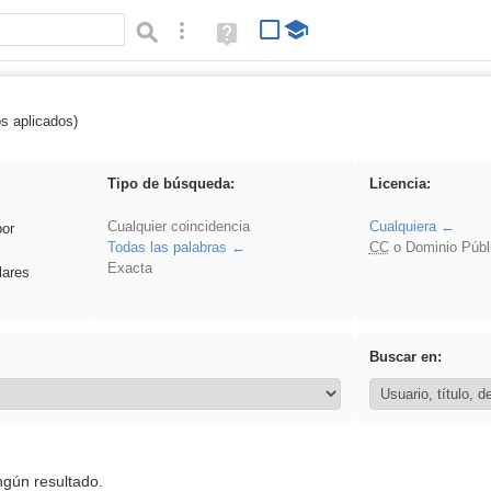
Búsqueda avanzada
Ayuda
(en
ventana
nueva)
os aplicados)
 plancha
Tipo de búsqueda:
Licencia:
Cualquier coincidencia
Cualquiera
por
Todas las palabras
CC
o Dominio Públ
Exacta
lares
Buscar en:
ngún resultado.