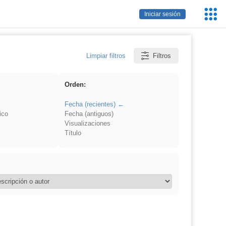
Servic
Iniciar sesión
Educa
Limpiar filtros
Filtros
Orden:
Fecha (recientes)
ico
Fecha (antiguos)
Visualizaciones
Título