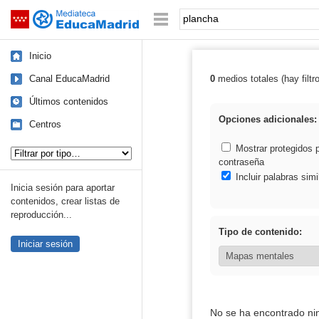
Mediateca de EducaMadrid
Saltar navegación
Palabra o frase:
Inicio
Canal EducaMadrid
0
medios totales (hay filtr
Resultados de:
Últimos contenidos
Opciones adicionales:
Centros
Tipo de contenido:
Mostrar protegidos 
contraseña
Incluir palabras simi
Inicia sesión para aportar
contenidos, crear listas de
reproducción...
Tipo de contenido:
Iniciar sesión
No se ha encontrado ni