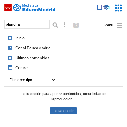
Mediateca de EducaMadrid
Saltar navegación
Servic
Educa
Palabra o frase:
Búsqueda avanzada
Ayuda
(en
ventana
Inicio
nueva)
Canal EducaMadrid
Últimos contenidos
Centros
Tipo de contenido:
Inicia sesión para aportar contenidos, crear listas de
reproducción...
Iniciar sesión