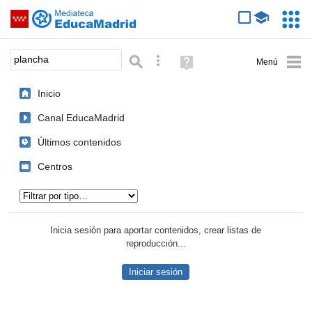
Mediateca de EducaMadrid
Saltar navegación
Servic
Educa
Palabra o frase:
Búsqueda avanzada
Ayuda
(en
ventana
Inicio
nueva)
Canal EducaMadrid
Últimos contenidos
Centros
Tipo de contenido:
Inicia sesión para aportar contenidos, crear listas de
reproducción...
Iniciar sesión