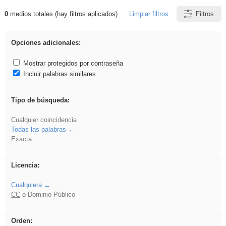
0
medios totales (hay filtros aplicados)
Limpiar filtros
Filtros
Resultados de: plancha
Opciones adicionales:
Mostrar protegidos por contraseña
Incluir palabras similares
Tipo de búsqueda:
Cualquier coincidencia
Todas las palabras
Exacta
Licencia:
Cualquiera
CC
o Dominio Público
Orden: