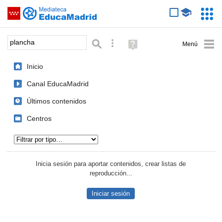
Mediateca de EducaMadrid
Saltar navegación
Servic
Educa
Palabra o frase:
Búsqueda avanzada
Ayuda
(en
ventana
Inicio
nueva)
Canal EducaMadrid
Últimos contenidos
Centros
Tipo de contenido:
Inicia sesión para aportar contenidos, crear listas de
reproducción...
Iniciar sesión