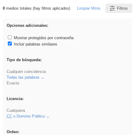
0
medios totales (hay filtros aplicados)
Limpiar filtros
Filtros
Resultados de: plancha
Opciones adicionales:
Mostrar protegidos por contraseña
Incluir palabras similares
Tipo de búsqueda:
Cualquier coincidencia
Todas las palabras
Exacta
Licencia:
Cualquiera
CC
o Dominio Público
Orden: