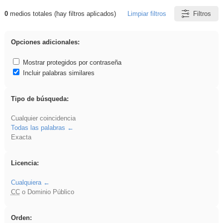
0
medios totales (hay filtros aplicados)
Limpiar filtros
Filtros
Resultados de: plancha
Opciones adicionales:
Mostrar protegidos por contraseña
Incluir palabras similares
Tipo de búsqueda:
Cualquier coincidencia
Todas las palabras
Exacta
Licencia:
Cualquiera
CC
o Dominio Público
Orden: