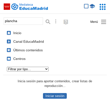
Mediateca de EducaMadrid
Saltar navegación
Servic
Educa
Palabra o frase:
Búsqueda avanzada
Ayuda
(en
ventana
Inicio
nueva)
Canal EducaMadrid
Últimos contenidos
Centros
Tipo de contenido:
Inicia sesión para aportar contenidos, crear listas de
reproducción...
Iniciar sesión