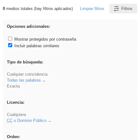
0
medios totales (hay filtros aplicados)
Limpiar filtros
Filtros
Resultados de: plancha
Opciones adicionales:
Mostrar protegidos por contraseña
Incluir palabras similares
Tipo de búsqueda:
Cualquier coincidencia
Todas las palabras
Exacta
Licencia:
Cualquiera
CC
o Dominio Público
Orden: