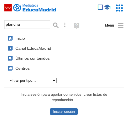
Mediateca de EducaMadrid
Saltar navegación
Servic
Educa
Palabra o frase:
Búsqueda avanzada
Ayuda
(en
ventana
Inicio
nueva)
Canal EducaMadrid
Últimos contenidos
Centros
Tipo de contenido:
Inicia sesión para aportar contenidos, crear listas de
reproducción...
Iniciar sesión