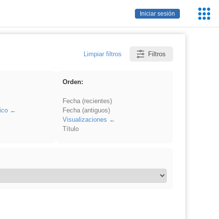
Servic
Iniciar sesión
Educa
Limpiar filtros
Filtros
Orden:
Fecha (recientes)
ico
Fecha (antiguos)
Visualizaciones
Título