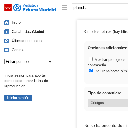
Mediateca de EducaMadrid
Saltar navegación
Palabra o frase:
Inicio
Canal EducaMadrid
0
medios totales (hay filtr
Resultados de:
Últimos contenidos
Opciones adicionales:
Centros
Tipo de contenido:
Mostrar protegidos 
contraseña
Incluir palabras simi
Inicia sesión para aportar
contenidos, crear listas de
reproducción...
Tipo de contenido:
Iniciar sesión
No se ha encontrado ni