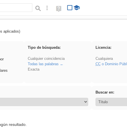
Búsqueda avanzada
Ayuda
(en
ventana
nueva)
os aplicados)
 plancha
Tipo de búsqueda:
Licencia:
Cualquier coincidencia
Cualquiera
por
Todas las palabras
CC
o Dominio Públ
Exacta
lares
Buscar en:
ngún resultado.