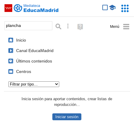
Mediateca de EducaMadrid
Saltar navegación
Servic
Educa
Palabra o frase:
Búsqueda avanzada
Ayuda
(en
ventana
Inicio
nueva)
Canal EducaMadrid
Últimos contenidos
Centros
Tipo de contenido:
Inicia sesión para aportar contenidos, crear listas de
reproducción...
Iniciar sesión