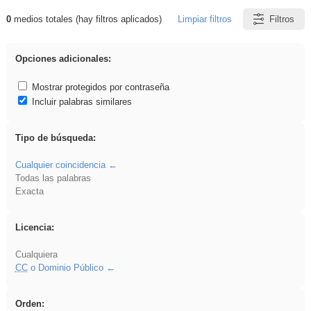
0
medios totales (hay filtros aplicados)
Limpiar filtros
Filtros
Resultados de: plancha
Opciones adicionales:
Mostrar protegidos por contraseña
Incluir palabras similares
Tipo de búsqueda:
Cualquier coincidencia
Todas las palabras
Exacta
Licencia:
Cualquiera
CC
o Dominio Público
Orden: