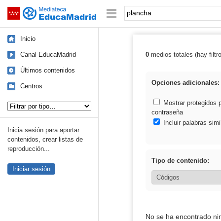
Mediateca de EducaMadrid
Saltar navegación
Palabra o frase:
Inicio
Canal EducaMadrid
0
medios totales (hay filtr
Resultados de:
Últimos contenidos
Opciones adicionales:
Centros
Tipo de contenido:
Mostrar protegidos 
contraseña
Incluir palabras simi
Inicia sesión para aportar
contenidos, crear listas de
reproducción...
Tipo de contenido:
Iniciar sesión
No se ha encontrado ni