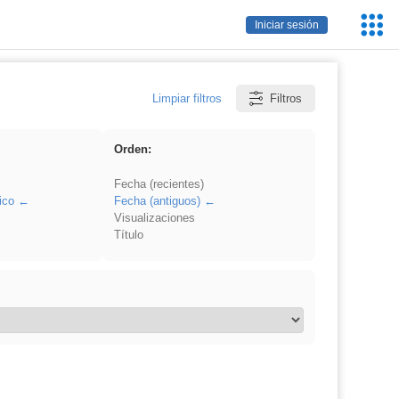
Servic
Iniciar sesión
Educa
Limpiar filtros
Filtros
Orden:
Fecha (recientes)
ico
Fecha (antiguos)
Visualizaciones
Título