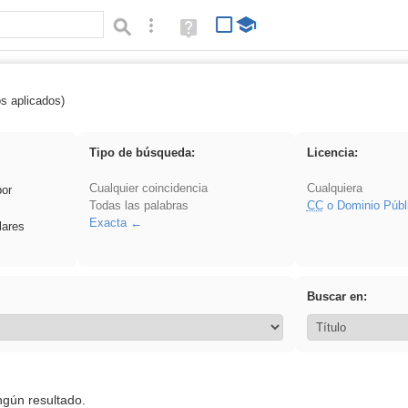
Búsqueda avanzada
Ayuda
(en
ventana
nueva)
os aplicados)
 plancha
Tipo de búsqueda:
Licencia:
Cualquier coincidencia
Cualquiera
por
Todas las palabras
CC
o Dominio Públ
Exacta
lares
Buscar en:
ngún resultado.