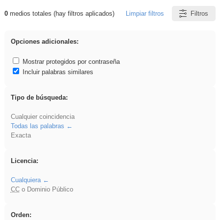
0
medios totales (hay filtros aplicados)
Limpiar filtros
Filtros
Resultados de: plancha
Opciones adicionales:
Mostrar protegidos por contraseña
Incluir palabras similares
Tipo de búsqueda:
Cualquier coincidencia
Todas las palabras
Exacta
Licencia:
Cualquiera
CC
o Dominio Público
Orden: