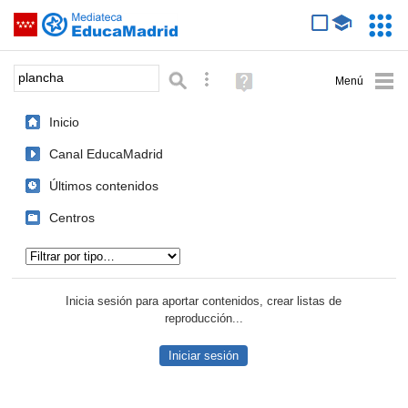
Mediateca de EducaMadrid
Saltar navegación
Servic
Educa
Palabra o frase:
Búsqueda avanzada
Ayuda
(en
ventana
Inicio
nueva)
Canal EducaMadrid
Últimos contenidos
Centros
Tipo de contenido:
Inicia sesión para aportar contenidos, crear listas de
reproducción...
Iniciar sesión