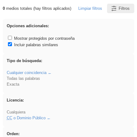
0
medios totales (hay filtros aplicados)
Limpiar filtros
Filtros
Resultados de: plancha
Opciones adicionales:
Mostrar protegidos por contraseña
Incluir palabras similares
Tipo de búsqueda:
Cualquier coincidencia
Todas las palabras
Exacta
Licencia:
Cualquiera
CC
o Dominio Público
Orden: