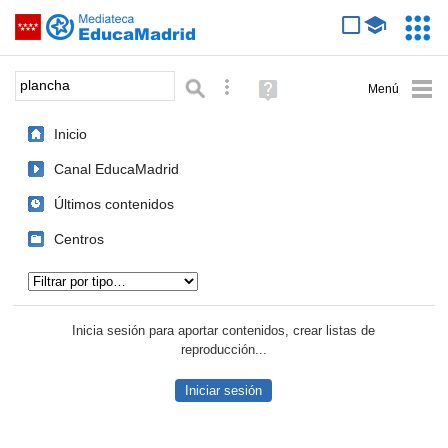
Mediateca de EducaMadrid
Saltar navegación
Servic
Educa
Palabra o frase:
Búsqueda avanzada
Ayuda
(en
ventana
Inicio
nueva)
Canal EducaMadrid
Últimos contenidos
Centros
Tipo de contenido:
Inicia sesión para aportar contenidos, crear listas de
reproducción...
Iniciar sesión