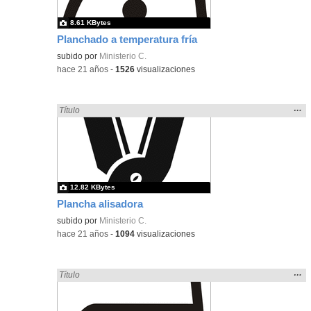
8.61 KBytes
Planchado a temperatura fría
subido por
Ministerio C.
-
hace 21 años
-
1526
visualizaciones
Mos
…
Encontrado «plancha» en:
Título
la
ubic
de l
bús
12.82 KBytes
Plancha alisadora
subido por
Ministerio C.
-
hace 21 años
-
1094
visualizaciones
Mos
…
Encontrado «plancha» en:
Título
la
ubic
de l