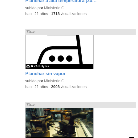
Planchar a alta temperatura (200ºC)
subido por
Ministerio C.
-
hace 21 años
-
1718
visualizaciones
Mos
…
Encontrado «plancha» en:
Título
la
ubic
de l
bús
6.74 KBytes
Planchar sin vapor
subido por
Ministerio C.
-
hace 21 años
-
2008
visualizaciones
Mos
…
Encontrado «plancha» en:
Título
la
ubic
de l
bús