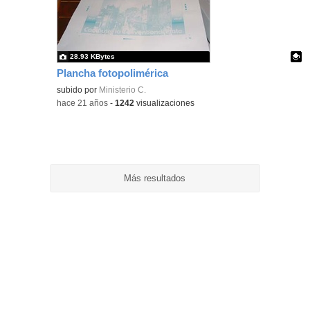
ubic
de l
bús
28.93 KBytes
Plancha fotopolimérica
Contenido educativo.
subido por
Ministerio C.
-
hace 21 años
-
1242
visualizaciones
Más resultados