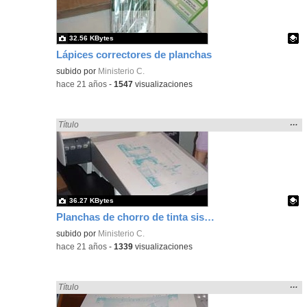
bús
32.56 KBytes
Lápices correctores de planchas
Contenido educativo.
subido por
Ministerio C.
-
hace 21 años
-
1547
visualizaciones
Mos
…
Encontrado «plancha» en:
Título
la
ubic
de l
bús
36.27 KBytes
Planchas de chorro de tinta sistema hp
Contenido educativo.
subido por
Ministerio C.
-
hace 21 años
-
1339
visualizaciones
Mos
…
Encontrado «plancha» en:
Título
la