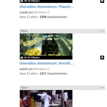
38.16 KBytes
Utensilios domésticos: Planchas con lumbre, Museo del Pueblo de
Contenido educativo.
subido por
Ministerio C.
-
hace 21 años
-
1509
visualizaciones
Mos
…
Encontrado «plancha» en:
Título
la
ubic
de l
bús
43.65 KBytes
Utensilios domésticos: Hornillo de gas para calentar planchas, M
Contenido educativo.
subido por
Ministerio C.
-
hace 21 años
-
1317
visualizaciones
Mos
…
Encontrado «plancha» en:
Título
la
ubic
de l
bús