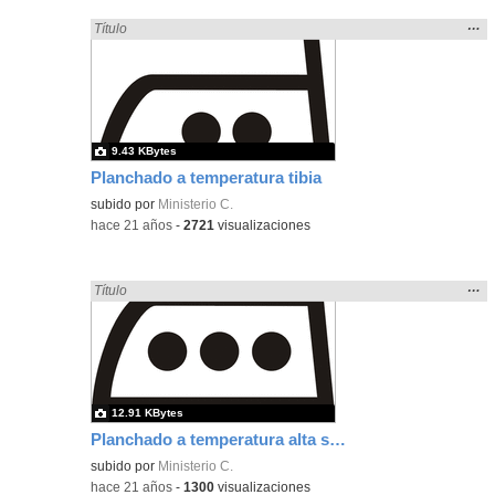
Mos
…
Encontrado «plancha» en:
Título
la
ubic
de l
bús
9.43 KBytes
Planchado a temperatura tibia
subido por
Ministerio C.
-
hace 21 años
-
2721
visualizaciones
Mos
…
Encontrado «plancha» en:
Título
la
ubic
de l
bús
12.91 KBytes
Planchado a temperatura alta sin vapor
subido por
Ministerio C.
-
hace 21 años
-
1300
visualizaciones