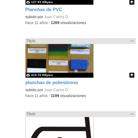
127.93 KBytes
Planchas de PVC
Contenido educativo.
subido por
Juan Carlos D.
-
hace 11 años
-
1269
visualizaciones
Mos
…
Encontrado «plancha» en:
Título
la
ubic
de l
bús
419.70 KBytes
planchas de poliestireno
Contenido educativo.
subido por
Juan Carlos D.
-
hace 11 años
-
1199
visualizaciones
Mos
…
Encontrado «plancha» en:
Título
la
ubic
de l
bús