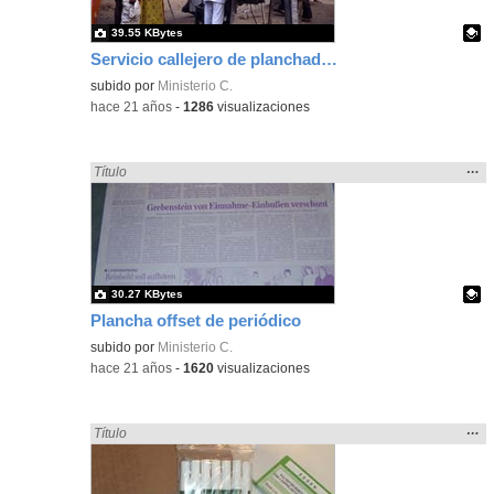
39.55 KBytes
Servicio callejero de planchado rápido, Delhi, India
Contenido educativo.
subido por
Ministerio C.
-
hace 21 años
-
1286
visualizaciones
Mos
…
Encontrado «plancha» en:
Título
la
ubic
de l
bús
30.27 KBytes
Plancha offset de periódico
Contenido educativo.
subido por
Ministerio C.
-
hace 21 años
-
1620
visualizaciones
Mos
…
Encontrado «plancha» en:
Título
la
ubic
de l