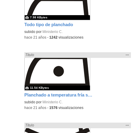
bús
7.98 KBytes
Todo tipo de planchado
subido por
Ministerio C.
-
hace 21 años
-
1242
visualizaciones
Mos
…
Encontrado «plancha» en:
Título
la
ubic
de l
bús
11.54 KBytes
Planchado a temperatura fría sin vapor
subido por
Ministerio C.
-
hace 21 años
-
1576
visualizaciones
Mos
…
Encontrado «plancha» en:
Título
la