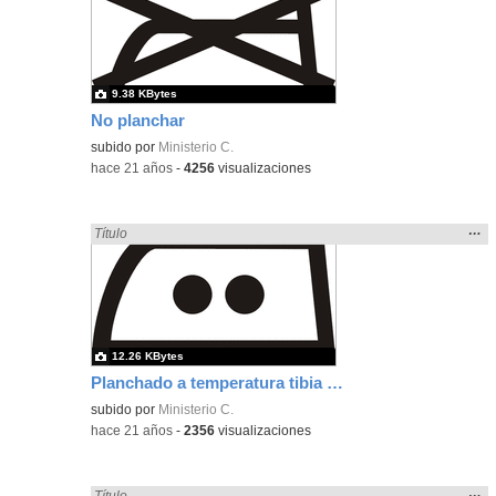
ubic
de l
bús
9.38 KBytes
No planchar
subido por
Ministerio C.
-
hace 21 años
-
4256
visualizaciones
Mos
…
Encontrado «plancha» en:
Título
la
ubic
de l
bús
12.26 KBytes
Planchado a temperatura tibia sin vapor
subido por
Ministerio C.
-
hace 21 años
-
2356
visualizaciones
Mos
…
Encontrado «plancha» en:
Título