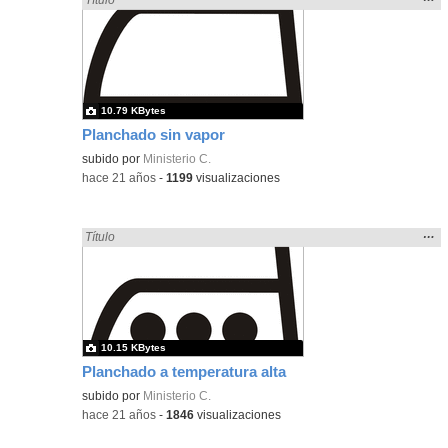
la
ubic
de l
bús
10.79 KBytes
Planchado sin vapor
subido por
Ministerio C.
-
hace 21 años
-
1199
visualizaciones
Mos
…
Encontrado «plancha» en:
Título
la
ubic
de l
bús
10.15 KBytes
Planchado a temperatura alta
subido por
Ministerio C.
-
hace 21 años
-
1846
visualizaciones