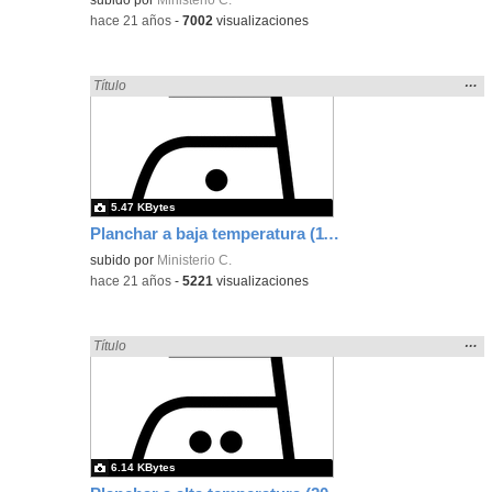
-
hace 21 años
-
7002
visualizaciones
Mos
…
Encontrado «plancha» en:
Título
la
ubic
de l
bús
5.47 KBytes
Planchar a baja temperatura (110ºC)
subido por
Ministerio C.
-
hace 21 años
-
5221
visualizaciones
Mos
…
Encontrado «plancha» en:
Título
la
ubic
de l
bús
6.14 KBytes