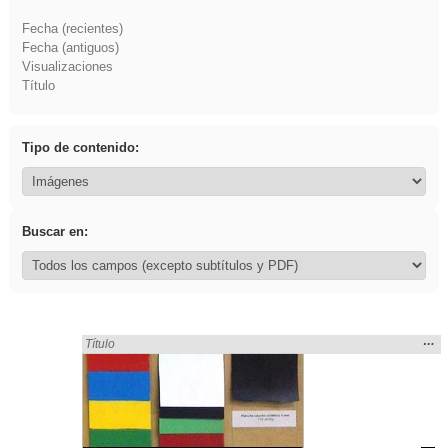
Fecha (recientes)
Fecha (antiguos)
Visualizaciones
Título
Tipo de contenido:
Buscar en:
Mos
…
Encontrado «plancha» en:
Título
la
ubic
de l
bús