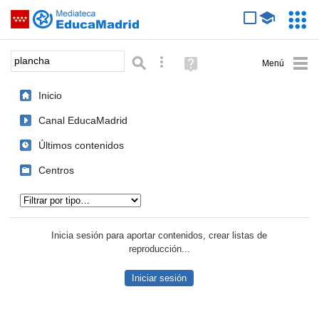
Mediateca de EducaMadrid
Saltar navegación
Servic
Educa
Palabra o frase:
Búsqueda avanzada
Ayuda
(en
ventana
Inicio
nueva)
Canal EducaMadrid
Últimos contenidos
Centros
Tipo de contenido:
Inicia sesión para aportar contenidos, crear listas de
reproducción...
Iniciar sesión