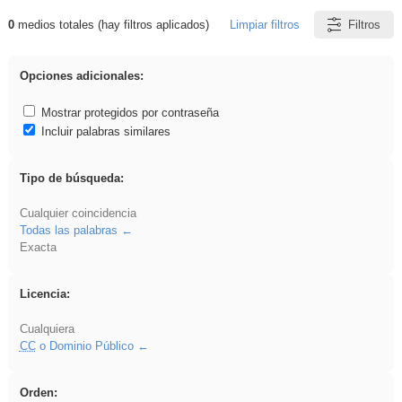
0
medios totales (hay filtros aplicados)
Limpiar filtros
Filtros
Resultados de: plancha
Opciones adicionales:
Mostrar protegidos por contraseña
Incluir palabras similares
Tipo de búsqueda:
Cualquier coincidencia
Todas las palabras
Exacta
Licencia:
Cualquiera
CC
o Dominio Público
Orden: