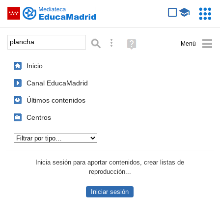
Mediateca de EducaMadrid
Saltar navegación
Servic
Educa
Palabra o frase:
Búsqueda avanzada
Ayuda
(en
ventana
Inicio
nueva)
Canal EducaMadrid
Últimos contenidos
Centros
Tipo de contenido:
Inicia sesión para aportar contenidos, crear listas de
reproducción...
Iniciar sesión