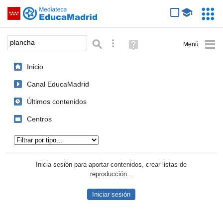
Mediateca de EducaMadrid
Saltar navegación
Servic
Educa
Palabra o frase:
Búsqueda avanzada
Ayuda
(en
ventana
Inicio
nueva)
Canal EducaMadrid
Últimos contenidos
Centros
Tipo de contenido:
Inicia sesión para aportar contenidos, crear listas de
reproducción...
Iniciar sesión