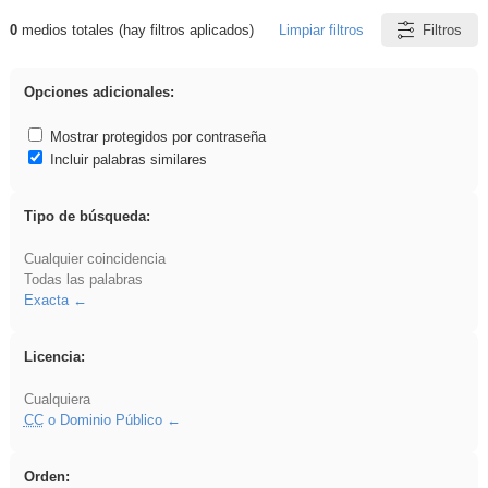
0
medios totales (hay filtros aplicados)
Limpiar filtros
Filtros
Resultados de: plancha
Opciones adicionales:
Mostrar protegidos por contraseña
Incluir palabras similares
Tipo de búsqueda:
Cualquier coincidencia
Todas las palabras
Exacta
Licencia:
Cualquiera
CC
o Dominio Público
Orden: