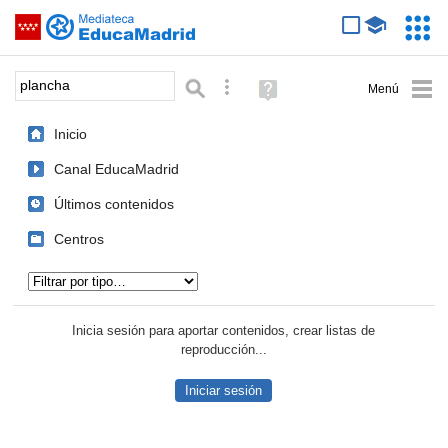
Mediateca de EducaMadrid
Saltar navegación
Servic
Educa
Palabra o frase:
Búsqueda avanzada
Ayuda
(en
ventana
Inicio
nueva)
Canal EducaMadrid
Últimos contenidos
Centros
Tipo de contenido:
Inicia sesión para aportar contenidos, crear listas de
reproducción...
Iniciar sesión