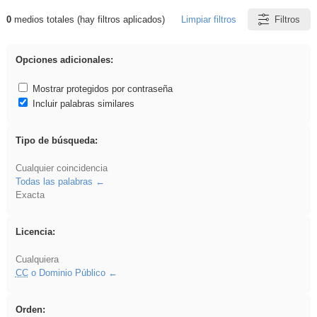
0
medios totales (hay filtros aplicados)
Limpiar filtros
Filtros
Resultados de: plancha
Opciones adicionales:
Mostrar protegidos por contraseña
Incluir palabras similares
Tipo de búsqueda:
Cualquier coincidencia
Todas las palabras
Exacta
Licencia:
Cualquiera
CC
o Dominio Público
Orden: