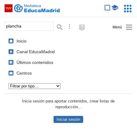
Mediateca de EducaMadrid
Saltar navegación
Servic
Educa
Palabra o frase:
Búsqueda avanzada
Ayuda
(en
ventana
Inicio
nueva)
Canal EducaMadrid
Últimos contenidos
Centros
Tipo de contenido:
Inicia sesión para aportar contenidos, crear listas de
reproducción...
Iniciar sesión