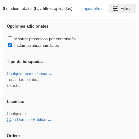
0
medios totales (hay filtros aplicados)
Limpiar filtros
Filtros
Resultados de: plancha
Opciones adicionales:
Mostrar protegidos por contraseña
Incluir palabras similares
Tipo de búsqueda:
Cualquier coincidencia
Todas las palabras
Exacta
Licencia:
Cualquiera
CC
o Dominio Público
Orden: