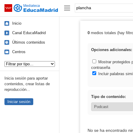
Mediateca de EducaMadrid
Saltar navegación
Palabra o frase:
Inicio
Canal EducaMadrid
0
medios totales (hay filtr
Resultados de:
Últimos contenidos
Opciones adicionales:
Centros
Tipo de contenido:
Mostrar protegidos 
contraseña
Incluir palabras simi
Inicia sesión para aportar
contenidos, crear listas de
reproducción...
Tipo de contenido:
Iniciar sesión
No se ha encontrado ni