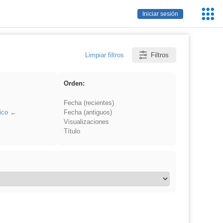
Servic
Iniciar sesión
Educa
Limpiar filtros
Filtros
Orden:
Fecha (recientes)
ico
Fecha (antiguos)
Visualizaciones
Título