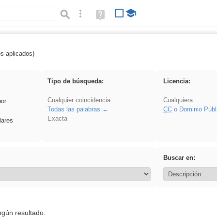
Búsqueda avanzada
Ayuda
(en
ventana
nueva)
os aplicados)
 plancha
Tipo de búsqueda:
Licencia:
Cualquier coincidencia
Cualquiera
por
Todas las palabras
CC
o Dominio Públ
Exacta
lares
Buscar en:
ngún resultado.