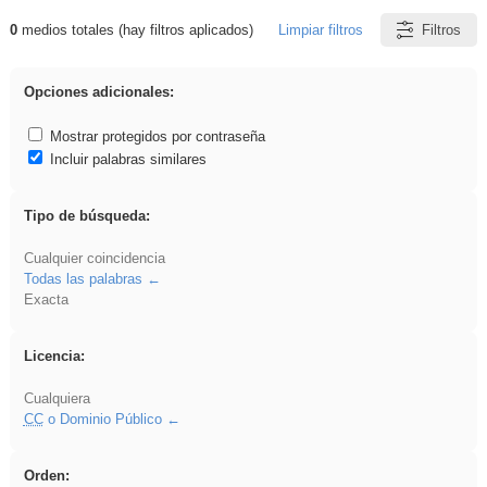
0
medios totales (hay filtros aplicados)
Limpiar filtros
Filtros
Resultados de: plancha
Opciones adicionales:
Mostrar protegidos por contraseña
Incluir palabras similares
Tipo de búsqueda:
Cualquier coincidencia
Todas las palabras
Exacta
Licencia:
Cualquiera
CC
o Dominio Público
Orden: