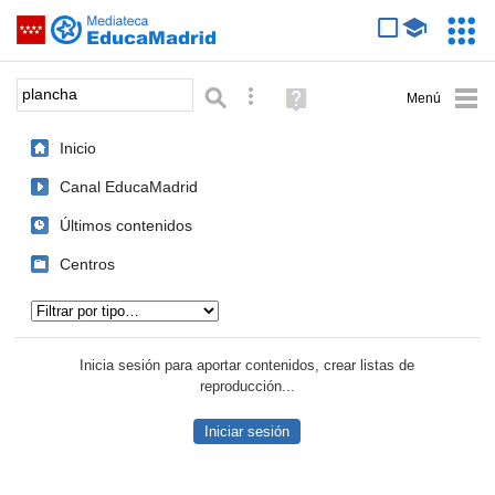
Mediateca de EducaMadrid
Saltar navegación
Servic
Educa
Palabra o frase:
Búsqueda avanzada
Ayuda
(en
ventana
Inicio
nueva)
Canal EducaMadrid
Últimos contenidos
Centros
Tipo de contenido:
Inicia sesión para aportar contenidos, crear listas de
reproducción...
Iniciar sesión