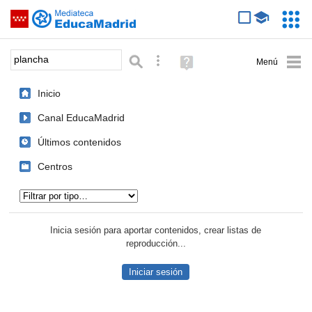
Mediateca de EducaMadrid
Saltar navegación
Servic
Educa
Palabra o frase:
Búsqueda avanzada
Ayuda
(en
ventana
Inicio
nueva)
Canal EducaMadrid
Últimos contenidos
Centros
Tipo de contenido:
Inicia sesión para aportar contenidos, crear listas de
reproducción...
Iniciar sesión