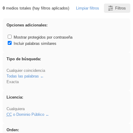
0
medios totales (hay filtros aplicados)
Limpiar filtros
Filtros
Resultados de: plancha
Opciones adicionales:
Mostrar protegidos por contraseña
Incluir palabras similares
Tipo de búsqueda:
Cualquier coincidencia
Todas las palabras
Exacta
Licencia:
Cualquiera
CC
o Dominio Público
Orden: