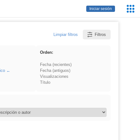
Servic
Iniciar sesión
Educa
Limpiar filtros
Filtros
Orden:
Fecha (recientes)
ico
Fecha (antiguos)
Visualizaciones
Título