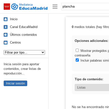
Mediateca de EducaMadrid
Saltar navegación
Palabra o frase:
Inicio
Canal EducaMadrid
0
medios totales (hay filtr
Resultados de:
Últimos contenidos
Opciones adicionales:
Centros
Tipo de contenido:
Mostrar protegidos 
contraseña
Incluir palabras simi
Inicia sesión para aportar
contenidos, crear listas de
reproducción...
Tipo de contenido:
Iniciar sesión
No se ha encontrado ni