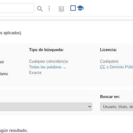
Búsqueda avanzada
Ayuda
(en
ventana
nueva)
os aplicados)
 plancha
Tipo de búsqueda:
Licencia:
Cualquier coincidencia
Cualquiera
por
Todas las palabras
CC
o Dominio Públ
Exacta
lares
Buscar en:
ngún resultado.