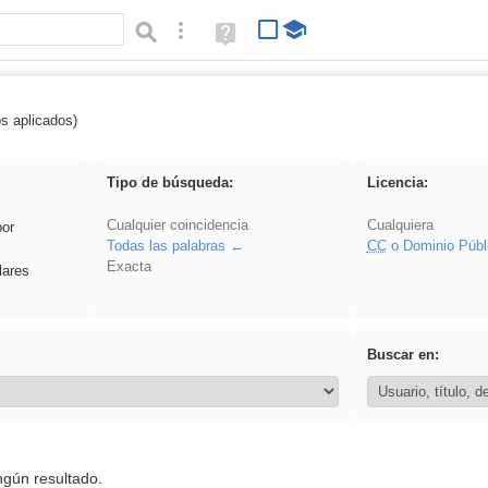
Búsqueda avanzada
Ayuda
(en
ventana
nueva)
os aplicados)
 plancha
Tipo de búsqueda:
Licencia:
Cualquier coincidencia
Cualquiera
por
Todas las palabras
CC
o Dominio Públ
Exacta
lares
Buscar en:
ngún resultado.