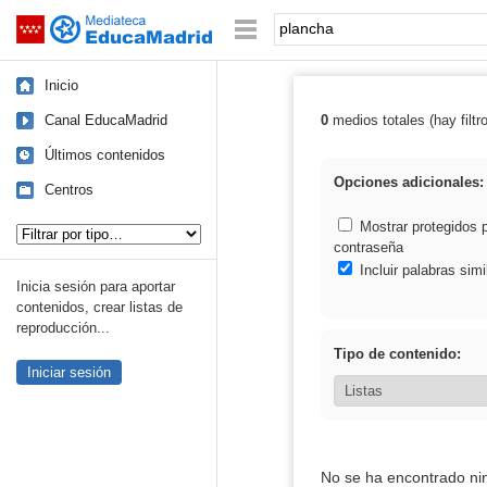
Mediateca de EducaMadrid
Saltar navegación
Palabra o frase:
Inicio
Canal EducaMadrid
0
medios totales (hay filtr
Resultados de:
Últimos contenidos
Opciones adicionales:
Centros
Tipo de contenido:
Mostrar protegidos 
contraseña
Incluir palabras simi
Inicia sesión para aportar
contenidos, crear listas de
reproducción...
Tipo de contenido:
Iniciar sesión
No se ha encontrado ni