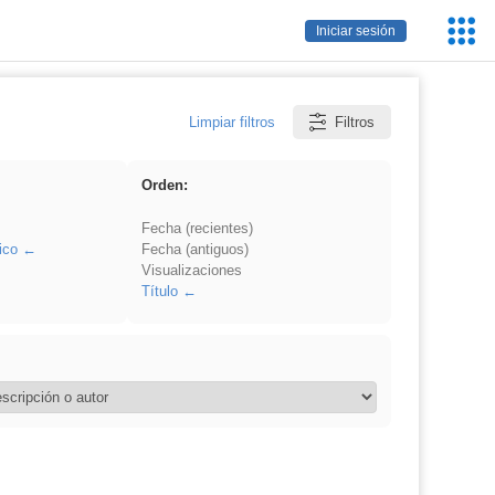
Servic
Iniciar sesión
Educa
Limpiar filtros
Filtros
Orden:
Fecha (recientes)
ico
Fecha (antiguos)
Visualizaciones
Título