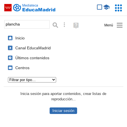
Mediateca de EducaMadrid
Saltar navegación
Servic
Educa
Palabra o frase:
Búsqueda avanzada
Ayuda
(en
ventana
Inicio
nueva)
Canal EducaMadrid
Últimos contenidos
Centros
Tipo de contenido:
Inicia sesión para aportar contenidos, crear listas de
reproducción...
Iniciar sesión