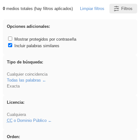
0
medios totales (hay filtros aplicados)
Limpiar filtros
Filtros
Resultados de: plancha
Opciones adicionales:
Mostrar protegidos por contraseña
Incluir palabras similares
Tipo de búsqueda:
Cualquier coincidencia
Todas las palabras
Exacta
Licencia:
Cualquiera
CC
o Dominio Público
Orden: