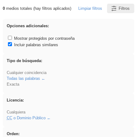
0
medios totales (hay filtros aplicados)
Limpiar filtros
Filtros
Resultados de: plancha
Opciones adicionales:
Mostrar protegidos por contraseña
Incluir palabras similares
Tipo de búsqueda:
Cualquier coincidencia
Todas las palabras
Exacta
Licencia:
Cualquiera
CC
o Dominio Público
Orden: