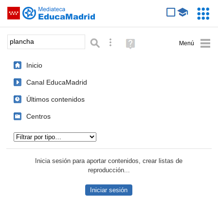
Mediateca de EducaMadrid
Saltar navegación
Servic
Educa
Palabra o frase:
Búsqueda avanzada
Ayuda
(en
ventana
Inicio
nueva)
Canal EducaMadrid
Últimos contenidos
Centros
Tipo de contenido:
Inicia sesión para aportar contenidos, crear listas de
reproducción...
Iniciar sesión