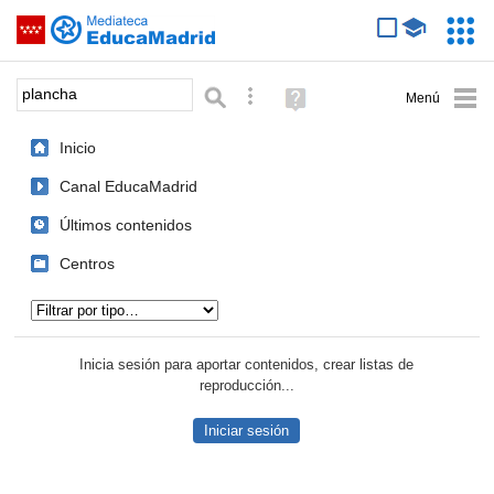
Mediateca de EducaMadrid
Saltar navegación
Servic
Educa
Palabra o frase:
Búsqueda avanzada
Ayuda
(en
ventana
Inicio
nueva)
Canal EducaMadrid
Últimos contenidos
Centros
Tipo de contenido:
Inicia sesión para aportar contenidos, crear listas de
reproducción...
Iniciar sesión