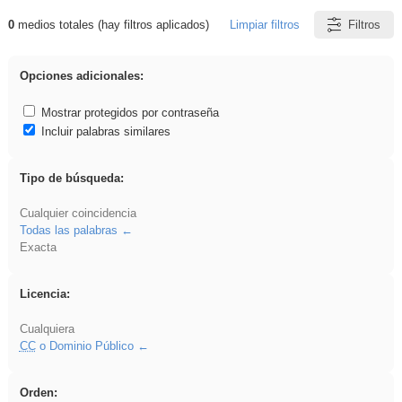
0
medios totales (hay filtros aplicados)
Limpiar filtros
Filtros
Resultados de: plancha
Opciones adicionales:
Mostrar protegidos por contraseña
Incluir palabras similares
Tipo de búsqueda:
Cualquier coincidencia
Todas las palabras
Exacta
Licencia:
Cualquiera
CC
o Dominio Público
Orden: