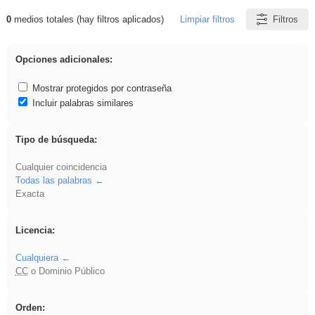
0
medios totales (hay filtros aplicados)
Limpiar filtros
Filtros
Resultados de: plancha
Opciones adicionales:
Mostrar protegidos por contraseña
Incluir palabras similares
Tipo de búsqueda:
Cualquier coincidencia
Todas las palabras
Exacta
Licencia:
Cualquiera
CC
o Dominio Público
Orden: