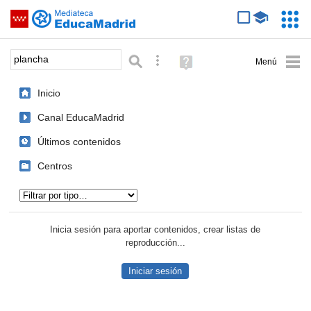
Mediateca de EducaMadrid
Saltar navegación
Servic
Educa
Palabra o frase:
Búsqueda avanzada
Ayuda
(en
ventana
Inicio
nueva)
Canal EducaMadrid
Últimos contenidos
Centros
Tipo de contenido:
Inicia sesión para aportar contenidos, crear listas de
reproducción...
Iniciar sesión