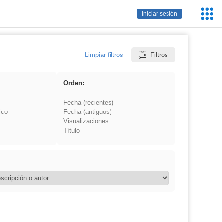
Servic
Iniciar sesión
Educa
Limpiar filtros
Filtros
Orden:
Fecha (recientes)
ico
Fecha (antiguos)
Visualizaciones
Título