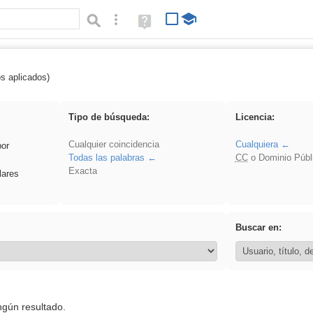
Búsqueda avanzada
Ayuda
(en
ventana
nueva)
os aplicados)
 plancha
Tipo de búsqueda:
Licencia:
Cualquier coincidencia
Cualquiera
por
Todas las palabras
CC
o Dominio Públ
Exacta
lares
Buscar en:
ngún resultado.