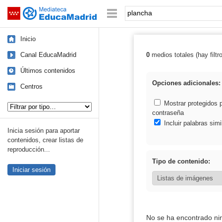
Mediateca de EducaMadrid
Saltar navegación
Palabra o frase:
Inicio
Canal EducaMadrid
0
medios totales (hay filtr
Resultados de:
Últimos contenidos
Opciones adicionales:
Centros
Tipo de contenido:
Mostrar protegidos 
contraseña
Incluir palabras simi
Inicia sesión para aportar
contenidos, crear listas de
reproducción...
Tipo de contenido:
Iniciar sesión
No se ha encontrado ni