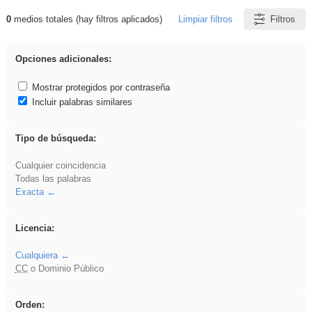
0
medios totales (hay filtros aplicados)
Limpiar filtros
Filtros
Resultados de: plancha
Opciones adicionales:
Mostrar protegidos por contraseña
Incluir palabras similares
Tipo de búsqueda:
Cualquier coincidencia
Todas las palabras
Exacta
Licencia:
Cualquiera
CC
o Dominio Público
Orden: