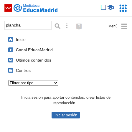
Mediateca de EducaMadrid
Saltar navegación
Servic
Educa
Palabra o frase:
Búsqueda avanzada
Ayuda
(en
ventana
Inicio
nueva)
Canal EducaMadrid
Últimos contenidos
Centros
Tipo de contenido:
Inicia sesión para aportar contenidos, crear listas de
reproducción...
Iniciar sesión