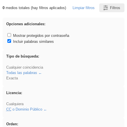
0
medios totales (hay filtros aplicados)
Limpiar filtros
Filtros
Resultados de: plancha
Opciones adicionales:
Mostrar protegidos por contraseña
Incluir palabras similares
Tipo de búsqueda:
Cualquier coincidencia
Todas las palabras
Exacta
Licencia:
Cualquiera
CC
o Dominio Público
Orden: