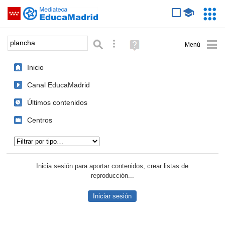
Mediateca de EducaMadrid
Saltar navegación
Servic
Educa
Palabra o frase:
Búsqueda avanzada
Ayuda
(en
ventana
Inicio
nueva)
Canal EducaMadrid
Últimos contenidos
Centros
Tipo de contenido:
Inicia sesión para aportar contenidos, crear listas de
reproducción...
Iniciar sesión