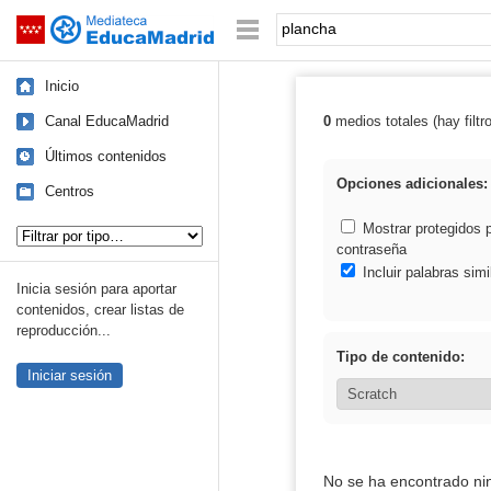
Mediateca de EducaMadrid
Saltar navegación
Palabra o frase:
Inicio
Canal EducaMadrid
0
medios totales (hay filtr
Resultados de:
Últimos contenidos
Opciones adicionales:
Centros
Tipo de contenido:
Mostrar protegidos 
contraseña
Incluir palabras simi
Inicia sesión para aportar
contenidos, crear listas de
reproducción...
Tipo de contenido:
Iniciar sesión
No se ha encontrado ni