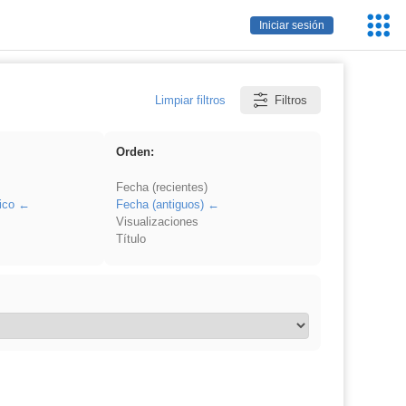
Servic
Iniciar sesión
Educa
Limpiar filtros
Filtros
Orden:
Fecha (recientes)
ico
Fecha (antiguos)
Visualizaciones
Título