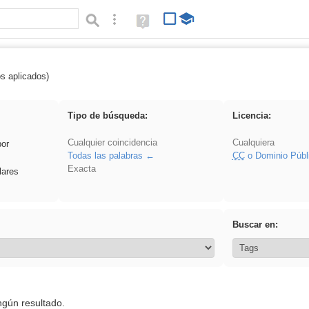
Búsqueda avanzada
Ayuda
(en
ventana
nueva)
os aplicados)
 plancha
Tipo de búsqueda:
Licencia:
Cualquier coincidencia
Cualquiera
por
Todas las palabras
CC
o Dominio Públ
Exacta
lares
Buscar en:
ngún resultado.