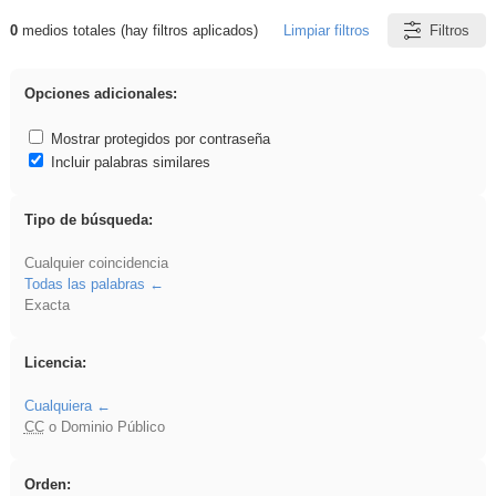
0
medios totales (hay filtros aplicados)
Limpiar filtros
Filtros
Resultados de: plancha
Opciones adicionales:
Mostrar protegidos por contraseña
Incluir palabras similares
Tipo de búsqueda:
Cualquier coincidencia
Todas las palabras
Exacta
Licencia:
Cualquiera
CC
o Dominio Público
Orden: