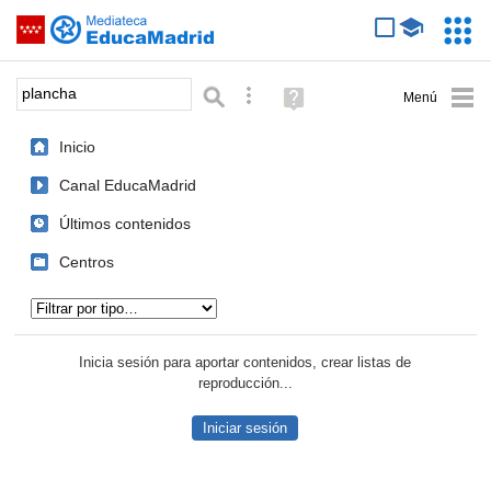
Mediateca de EducaMadrid
Saltar navegación
Servic
Educa
Palabra o frase:
Búsqueda avanzada
Ayuda
(en
ventana
Inicio
nueva)
Canal EducaMadrid
Últimos contenidos
Centros
Tipo de contenido:
Inicia sesión para aportar contenidos, crear listas de
reproducción...
Iniciar sesión