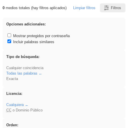
0
medios totales (hay filtros aplicados)
Limpiar filtros
Filtros
Resultados de: plancha
Opciones adicionales:
Mostrar protegidos por contraseña
Incluir palabras similares
Tipo de búsqueda:
Cualquier coincidencia
Todas las palabras
Exacta
Licencia:
Cualquiera
CC
o Dominio Público
Orden: