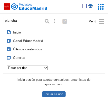
Mediateca de EducaMadrid
Saltar navegación
Servic
Educa
Palabra o frase:
Búsqueda avanzada
Ayuda
(en
ventana
Inicio
nueva)
Canal EducaMadrid
Últimos contenidos
Centros
Tipo de contenido:
Inicia sesión para aportar contenidos, crear listas de
reproducción...
Iniciar sesión