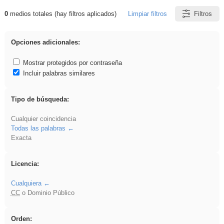
0
medios totales (hay filtros aplicados)
Limpiar filtros
Filtros
Resultados de: plancha
Opciones adicionales:
Mostrar protegidos por contraseña
Incluir palabras similares
Tipo de búsqueda:
Cualquier coincidencia
Todas las palabras
Exacta
Licencia:
Cualquiera
CC
o Dominio Público
Orden: