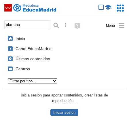
Mediateca de EducaMadrid
Saltar navegación
Servic
Educa
Palabra o frase:
Búsqueda avanzada
Ayuda
(en
ventana
Inicio
nueva)
Canal EducaMadrid
Últimos contenidos
Centros
Tipo de contenido:
Inicia sesión para aportar contenidos, crear listas de
reproducción...
Iniciar sesión