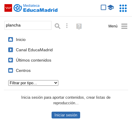
Mediateca de EducaMadrid
Saltar navegación
Servic
Educa
Palabra o frase:
Búsqueda avanzada
Ayuda
(en
ventana
Inicio
nueva)
Canal EducaMadrid
Últimos contenidos
Centros
Tipo de contenido:
Inicia sesión para aportar contenidos, crear listas de
reproducción...
Iniciar sesión