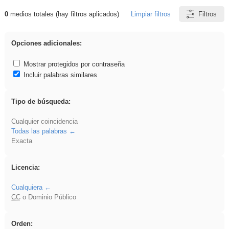
0
medios totales (hay filtros aplicados)
Limpiar filtros
Filtros
Resultados de: plancha
Opciones adicionales:
Mostrar protegidos por contraseña
Incluir palabras similares
Tipo de búsqueda:
Cualquier coincidencia
Todas las palabras
Exacta
Licencia:
Cualquiera
CC
o Dominio Público
Orden: